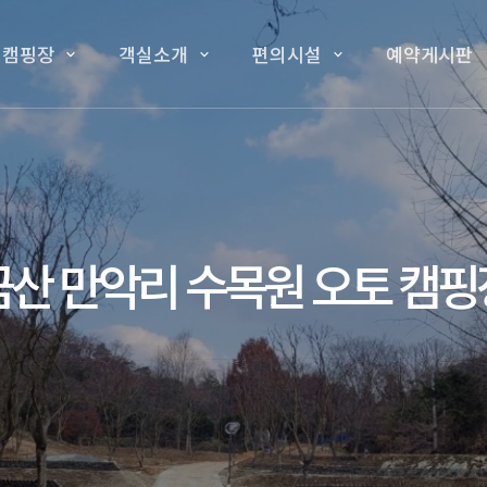
 캠핑장
객실소개
편의시설
예약게시판
금산 만악리 수목원 오토 캠핑