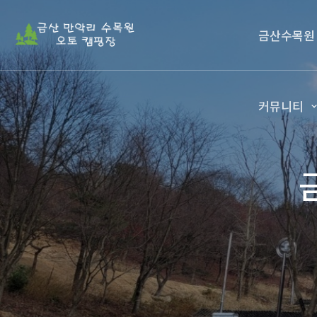
금산수목원
커뮤니티