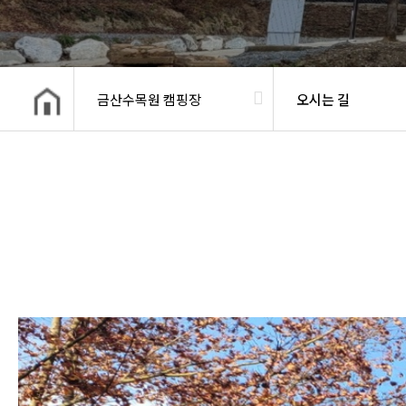
금산수목원 캠핑장
오시는 길